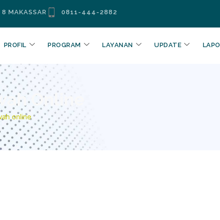
. 8 MAKASSAR
0811-444-2882
PROFIL
PROGRAM
LAYANAN
UPDATE
LAP
ah Online
ah online