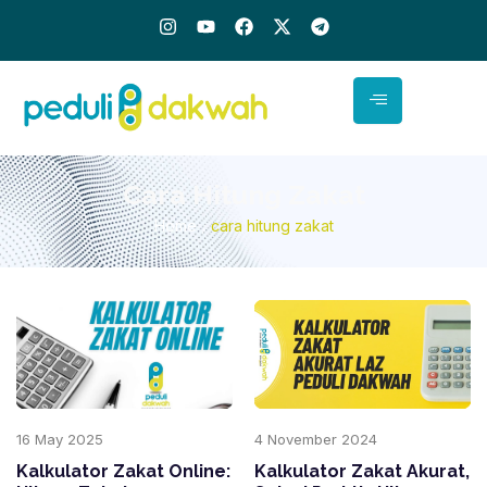
I
Y
F
X
T
n
o
a
-
e
s
u
c
t
l
t
t
e
w
e
a
u
b
i
g
g
b
o
t
r
r
e
o
t
a
a
k
e
m
m
r
Cara Hitung Zakat
Home
cara hitung zakat
/
16 May 2025
4 November 2024
Kalkulator Zakat Online:
Kalkulator Zakat Akurat,