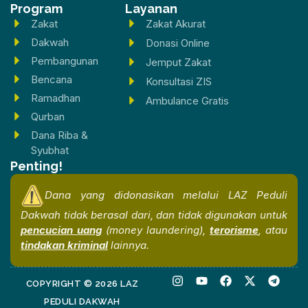
Program
Layanan
Zakat
Zakat Akurat
Dakwah
Donasi Online
Pembangunan
Jemput Zakat
Bencana
Konsultasi ZIS
Ramadhan
Ambulance Gratis
Qurban
Dana Riba &
Syubhat
Penting!
Dana yang didonasikan melalui LAZ Peduli
Dakwah tidak berasal dari, dan tidak digunakan untuk
pencucian uang
(money laundering),
terorisme
, atau
tindakan kriminal
lainnya.
I
Y
F
X
T
COPYRIGHT © 2026 LAZ
n
o
a
-
e
s
u
c
t
l
PEDULI DAKWAH