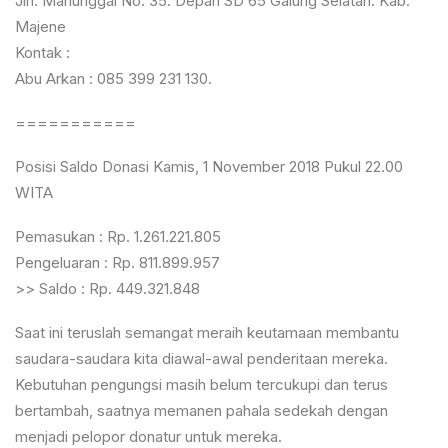
Jln. Manunggal No. 35. Depan SD 65 Galung Selatan. Kab.
Majene
Kontak :
Abu Arkan : 085 399 231 130.
===========
Posisi Saldo Donasi Kamis, 1 November 2018 Pukul 22.00
WITA
Pemasukan : Rp. 1.261.221.805
Pengeluaran : Rp. 811.899.957
>> Saldo : Rp. 449.321.848
Saat ini teruslah semangat meraih keutamaan membantu
saudara-saudara kita diawal-awal penderitaan mereka.
Kebutuhan pengungsi masih belum tercukupi dan terus
bertambah, saatnya memanen pahala sedekah dengan
menjadi pelopor donatur untuk mereka.