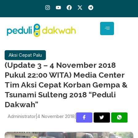
I
Y
F
X
T
n
o
a
-
e
s
u
c
t
l
t
t
e
w
e
a
u
b
i
g
g
b
o
t
r
r
e
o
t
a
a
k
e
m
m
r
Aksi Cepat Palu
(Update 3 – 4 November 2018
Pukul 22:00 WITA) Media Center
Tim Aksi Cepat Korban Gempa &
Tsunami Sulteng 2018 “Peduli
Dakwah”
Administrator
|
4 November 2018
|