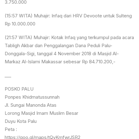
3.750.000
(15:57 WITA) Muhajir: Infaq dari HRV Devoote untuk Sulteng
Rp 10.000.000
(21:57 WITA) Muhajir: Kotak Infaq yang terkumpul pada acara
Tabligh Akbar dan Penggalangan Dana Peduli Palu-
Donggala-Sigi, tanggal 4 November 2018 di Masjid Al-
Markaz Al-Islami Makassar sebesar Rp 84.710.200,-
___
POSKO PALU
Ponpes Khidmatussunnah
Jl. Sungai Manonda Atas
Lorong Masjid Imam Muslim Besar
Duyu Kota Palu
Peta :
https://goo.gl/maps/tQvKmfwrJSR2