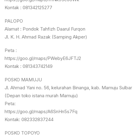
Kontak : 081342125277
PALOPO
Alamat : Pondok Tahfizh Daarul Furqon
Jl. K. H. Ahmad Razak (Samping Akper)
Peta :
https://goo.gl/maps/PWebyE6JFTJ2
Kontak : 081343742149
POSKO MAMUJU
Jl. Ahmad Yani no. 56, kelurahan Binanga, kab. Mamuju Sulbar
(Depan toko istana murah Mamuju)
Peta:
https://goo.gl/maps/A6SnHn5s7Fq
Kontak: 082332837244
POSKO TOPOYO