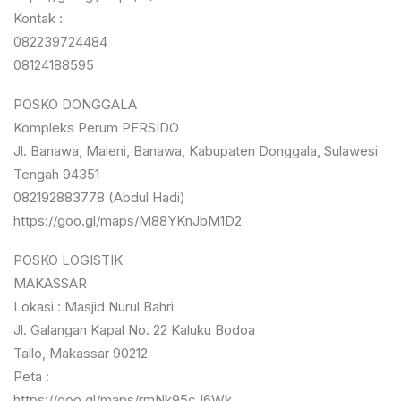
Kontak :
082239724484
08124188595
POSKO DONGGALA
Kompleks Perum PERSIDO
Jl. Banawa, Maleni, Banawa, Kabupaten Donggala, Sulawesi
Tengah 94351
082192883778 (Abdul Hadi)
https://goo.gl/maps/M88YKnJbM1D2
POSKO LOGISTIK
MAKASSAR
Lokasi : Masjid Nurul Bahri
Jl. Galangan Kapal No. 22 Kaluku Bodoa
Tallo, Makassar 90212
Peta :
https://goo.gl/maps/rmNk95cJ6Wk