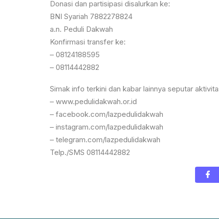
Donasi dan partisipasi disalurkan ke:
BNI Syariah 7882278824
a.n. Peduli Dakwah
Konfirmasi transfer ke:
– 08124188595
– 08114442882
Simak info terkini dan kabar lainnya seputar aktivita
– www.pedulidakwah.or.id
– facebook.com/lazpedulidakwah
– instagram.com/lazpedulidakwah
– telegram.com/lazpedulidakwah
Telp./SMS 08114442882