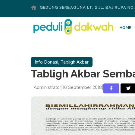
GEDUNG SERBAGUNA LT. 2 JL. BAJIRUPA NO
HOME
Info Donasi
,
Tabligh Akbar
Tabligh Akbar Semb
Administrator
|
16 September 2018
|