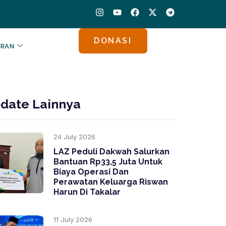
I
Y
F
X
T
n
o
a
-
e
s
u
c
t
l
t
t
e
w
e
DONASI
a
u
b
i
g
ORAN
g
b
o
t
r
r
e
o
t
a
a
k
e
m
m
r
date Lainnya
24 July 2026
LAZ Peduli Dakwah Salurkan
Bantuan Rp33,5 Juta Untuk
Biaya Operasi Dan
Perawatan Keluarga Riswan
Harun Di Takalar
11 July 2026