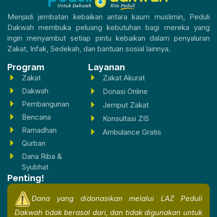
Menjadi jembatan kebaikan antara kaum muslimin, Peduli
Dakwah membuka peluang kebutuhan bagi mereka yang
ingin menyambut setiap pintu kebaikan dalam penyaluran
Zakat, Infak, Sedekah, dan bantuan sosial lainnya.
Program
Layanan
Zakat
Zakat Akurat
Dakwah
Donasi Online
Pembangunan
Jemput Zakat
Bencana
Konsultasi ZIS
Ramadhan
Ambulance Gratis
Qurban
Dana Riba &
Syubhat
Penting!
Dana yang didonasikan melalui LAZ Peduli
Dakwah tidak berasal dari, dan tidak digunakan untuk