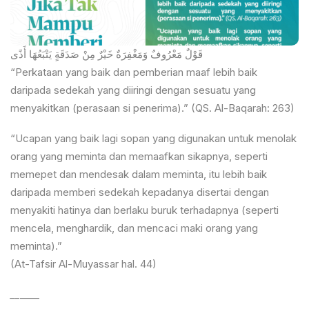
قَوْلٌ مَعْرُوفٌ وَمَغْفِرَةٌ خَيْرٌ مِنْ صَدَقَةٍ يَتْبَعُهَا أَذًى
“Perkataan yang baik dan pemberian maaf lebih baik
daripada sedekah yang diiringi dengan sesuatu yang
menyakitkan (perasaan si penerima).” (QS. Al-Baqarah: 263)
“Ucapan yang baik lagi sopan yang digunakan untuk menolak
orang yang meminta dan memaafkan sikapnya, seperti
memepet dan mendesak dalam meminta, itu lebih baik
daripada memberi sedekah kepadanya disertai dengan
menyakiti hatinya dan berlaku buruk terhadapnya (seperti
mencela, menghardik, dan mencaci maki orang yang
meminta).”
(At-Tafsir Al-Muyassar hal. 44)
__
____