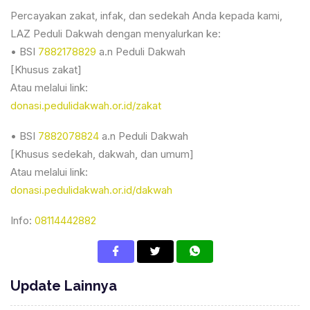
Percayakan zakat, infak, dan sedekah Anda kepada kami,
LAZ Peduli Dakwah dengan menyalurkan ke:
• BSI
7882178829
a.n Peduli Dakwah
[Khusus zakat]
Atau melalui link:
donasi.pedulidakwah.or.id/zakat
• BSI
7882078824
a.n Peduli Dakwah
[Khusus sedekah, dakwah, dan umum]
Atau melalui link:
donasi.pedulidakwah.or.id/dakwah
Info:
08114442882
Update Lainnya