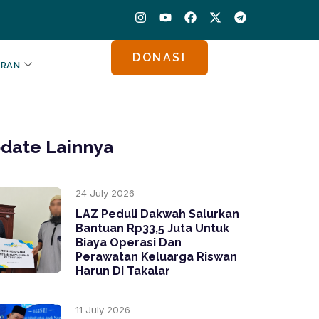
I
Y
F
X
T
n
o
a
-
e
s
u
c
t
l
t
t
e
w
e
DONASI
a
u
b
i
g
ORAN
g
b
o
t
r
r
e
o
t
a
a
k
e
m
m
r
date Lainnya
24 July 2026
LAZ Peduli Dakwah Salurkan
Bantuan Rp33,5 Juta Untuk
Biaya Operasi Dan
Perawatan Keluarga Riswan
Harun Di Takalar
11 July 2026