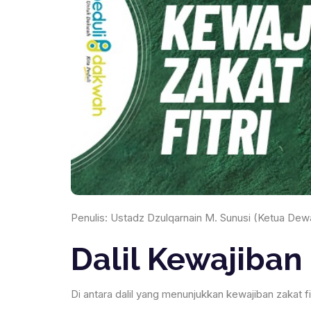
Penulis: Ustadz Dzulqarnain M. Sunusi (Ketua De
Dalil Kewajiban 
Di antara dalil yang menunjukkan kewajiban zakat f