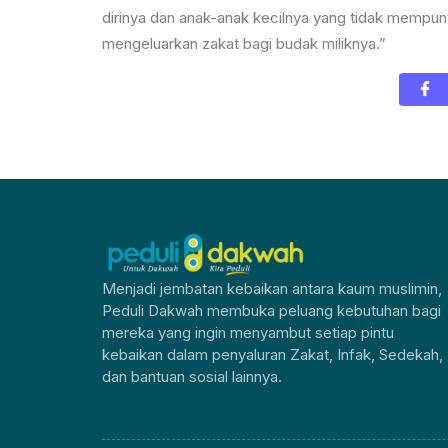
dirinya dan anak-anak kecilnya yang tidak mempun
mengeluarkan zakat bagi budak miliknya.”
Menjadi jembatan kebaikan antara kaum muslimin,
Peduli Dakwah membuka peluang kebutuhan bagi
mereka yang ingin menyambut setiap pintu
kebaikan dalam penyaluran Zakat, Infak, Sedekah,
dan bantuan sosial lainnya.