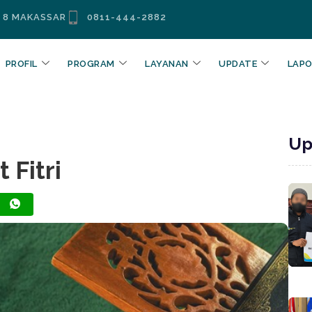
. 8 MAKASSAR
0811-444-2882
PROFIL
PROGRAM
LAYANAN
UPDATE
LAP
Up
 Fitri