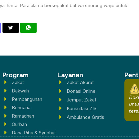
yai harta. Para ulama bersepakat bahwa seorang wajib untuk
Program
Layanan
Pent
Zakat
Zakat Akurat
Dakwah
Donasi Online
Dakw
Pembangunan
Jemput Zakat
un
Bencana
Konsultasi ZIS
tero
Ramadhan
Ambulance Gratis
Qurban
Dana Riba & Syubhat