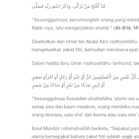
قَدْ أَفْلَحَ مَنْ تَزَكَّى. وَذَكَرَ اسْمَ رَبِّهِ فَصَلَّى
“
Sesungguhnya, beruntunglah orang yang membe
Rabb
-nya, lalu mengerjakan shalat.
”
[
Al-A’lâ: 14
Disebutkan dari Umar bin Abdul Aziz
radhiyallâhu
mengeluarkan zakat fitri, kemudian membaca ayat 
Dalam hadits Ibnu Umar
radhiyallâhu ‘anhumâ
, b
ُلِّ نَفْسٍ مِنَ الْمُسْلِمِينَ حُرٍّ أَوْ عَبْدٍ أَوْ رَجُلٍ أَوِ امْرَأَةٍ صَغِيرٍ
أَوْ كَبِيرٍ صَاعًا مِنْ تَمْرٍ أَوْ صَاعًا مِنْ شَعِيرٍ.
“Sesungguhnya Rasulullah
shallallâhu ‘alaihi wa 
setiap jiwa dari kaum muslimin, orang merdeka ma
orang dewasa, satu sha’ dari kurma atau satu sha’ da
Ibnul Mundzir
rahimahullâh
berkata, “Sepakat para
ulama bersepakat bahwa zakat fitri adalah wajib 