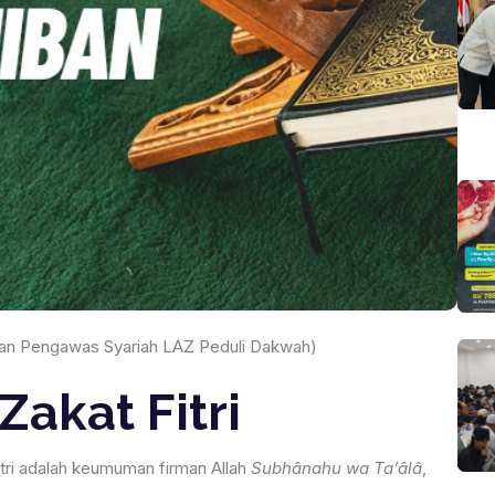
wan Pengawas Syariah LAZ Peduli Dakwah)
Zakat Fitri
itri adalah keumuman firman Allah
Subhânahu wa Ta’âlâ
,