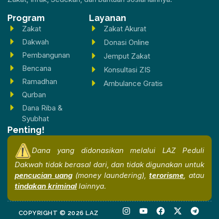
Program
Layanan
Zakat
Zakat Akurat
Dakwah
Donasi Online
Pembangunan
Jemput Zakat
Bencana
Konsultasi ZIS
Ramadhan
Ambulance Gratis
Qurban
Dana Riba &
Syubhat
Penting!
Dana yang didonasikan melalui LAZ Peduli
Dakwah tidak berasal dari, dan tidak digunakan untuk
pencucian uang
(money laundering),
terorisme
, atau
tindakan kriminal
lainnya.
I
Y
F
X
T
COPYRIGHT © 2026 LAZ
n
o
a
-
e